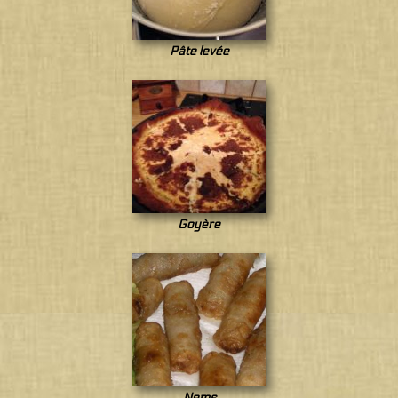
Pâte levée
Goyère
Nems