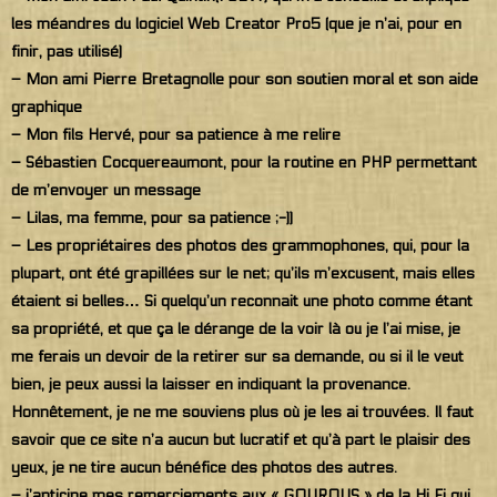
les méandres du logiciel Web Creator Pro5 (que je n’ai, pour en
finir, pas utilisé)
– Mon ami Pierre Bretagnolle pour son soutien moral et son aide
graphique
– Mon fils Hervé, pour sa patience à me relire
– Sébastien Cocquereaumont, pour la routine en PHP permettant
de m’envoyer un message
– Lilas, ma femme, pour sa patience ;-))
– Les propriétaires des photos des grammophones, qui, pour la
plupart, ont été grapillées sur le net; qu’ils m’excusent, mais elles
étaient si belles… Si quelqu’un reconnait une photo comme étant
sa propriété, et que ça le dérange de la voir là ou je l’ai mise, je
me ferais un devoir de la retirer sur sa demande, ou si il le veut
bien, je peux aussi la laisser en indiquant la provenance.
Honnêtement, je ne me souviens plus où je les ai trouvées. Il faut
savoir que ce site n’a aucun but lucratif et qu’à part le plaisir des
yeux, je ne tire aucun bénéfice des photos des autres.
– j’anticipe mes remerciements aux « GOUROUS » de la Hi Fi qui,