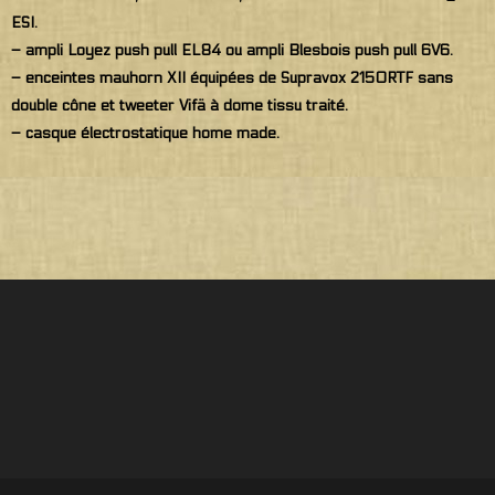
ESI.
– ampli Loyez push pull EL84 ou ampli Blesbois push pull 6V6.
– enceintes mauhorn XII équipées de Supravox 215ORTF sans
double cône et tweeter Vifä à dome tissu traité.
– casque électrostatique home made.