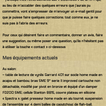
au lieu de m’accabler des quelques erreurs que j’aurais pu
commettre, vont s’empresser de m’envoyer un e-mail gentil pour
que je puisse faire quelques corrections; tout comme eux, je ne
suis pas à l’abris des erreurs.
Pour ceux qui désirent faire un commentaire, donner un avis, faire
une suggestion, ou même poser une question, qu’ils n’hésitent pas
à utiliser la touche « contact » ci-dessous
Mes équipements actuels
Au salon:
– table de lecture de vynils Garrard 401 sur socle home made en
acajou et bambou; bras SME 9″ serie II improved cartouche non
détachable, modifié par pivot en bronze et équipé d’un damper
FD200 SME; cellule Stanton 881S, couvre plateau en silicone
« Spectra »; galet presseur home made en alu tourné; suspension
de l’ensemble sur 4 demi balles de caoutchouc de flah-ball.