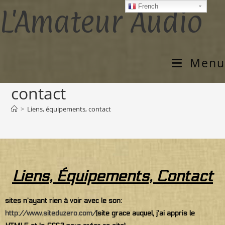
French
L'Amateur Audio
Menu
Liens, équipements,
contact
>
Liens, équipements, contact
Liens, Équipements, Contact
sites n’ayant rien à voir avec le son:
http://www.siteduzero.com/
(site grace auquel, j’ai appris le