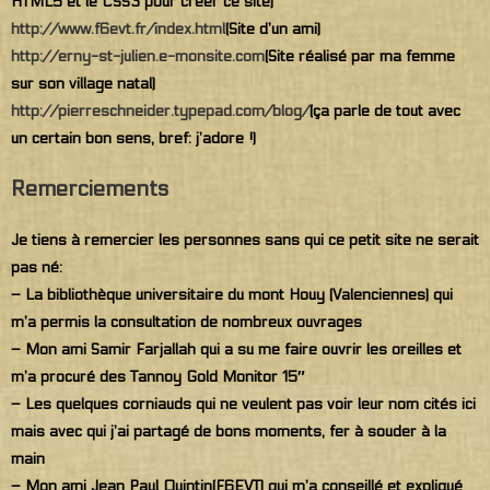
HTML5 et le CSS3 pour créer ce site)
http://www.f6evt.fr/index.html
(Site d’un ami)
http://erny-st-julien.e-monsite.com
(Site réalisé par ma femme
sur son village natal)
http://pierreschneider.typepad.com/blog/
(ça parle de tout avec
un certain bon sens, bref: j’adore !)
Remerciements
Je tiens à remercier les personnes sans qui ce petit site ne serait
pas né:
– La bibliothèque universitaire du mont Houy (Valenciennes) qui
m’a permis la consultation de nombreux ouvrages
– Mon ami Samir Farjallah qui a su me faire ouvrir les oreilles et
m’a procuré des Tannoy Gold Monitor 15″
– Les quelques corniauds qui ne veulent pas voir leur nom cités ici
mais avec qui j’ai partagé de bons moments, fer à souder à la
main
– Mon ami Jean Paul Quintin(F6EVT) qui m’a conseillé et expliqué