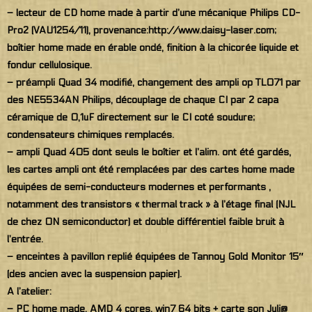
– lecteur de CD home made à partir d’une mécanique Philips CD-
Pro2 (VAU1254/11), provenance:http://www.daisy-laser.com;
boîtier home made en érable ondé, finition à la chicorée liquide et
fondur cellulosique.
– préampli Quad 34 modifié, changement des ampli op TL071 par
des NE5534AN Philips, découplage de chaque CI par 2 capa
céramique de 0,1uF directement sur le CI coté soudure;
condensateurs chimiques remplacés.
– ampli Quad 405 dont seuls le boîtier et l’alim. ont été gardés,
les cartes ampli ont été remplacées par des cartes home made
équipées de semi-conducteurs modernes et performants ,
notamment des transistors « thermal track » à l’étage final (NJL
de chez ON semiconductor) et double différentiel faible bruit à
l’entrée.
– enceintes à pavillon replié équipées de Tannoy Gold Monitor 15″
(des ancien avec la suspension papier).
A l’atelier:
– PC home made, AMD 4 cores, win7 64 bits + carte son Juli@