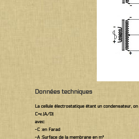
Données techniques
La cellule électrostatique étant un condensateur, on p
C=ε.(A/D)
avec:
-C :en Farad
-A :Surface de la membrane en m²