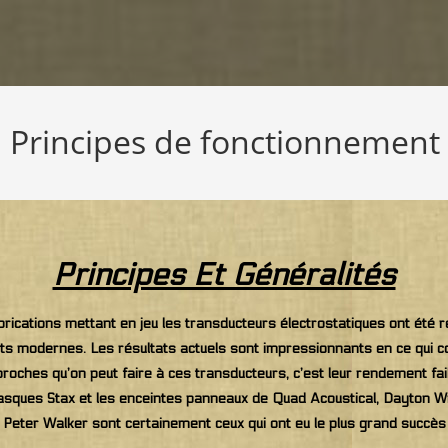
 : Principes de fonctionnement
Principes Et Généralités
ications mettant en jeu les transducteurs électrostatiques ont été réa
s modernes. Les résultats actuels sont impressionnants en ce qui co
roches qu’on peut faire à ces transducteurs, c’est leur rendement faibl
casques Stax et les enceintes panneaux de Quad Acoustical, Dayton Wr
eter Walker sont certainement ceux qui ont eu le plus grand succès