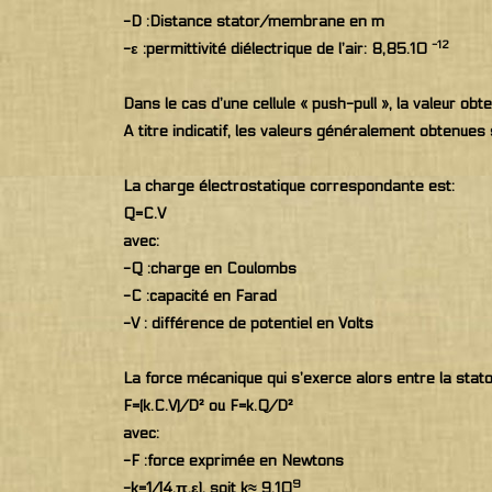
-D :Distance stator/membrane en m
-12
-ε :permittivité diélectrique de l’air: 8,85.10
Dans le cas d’une cellule « push-pull », la valeur o
A titre indicatif, les valeurs généralement obtenue
La charge électrostatique correspondante est:
Q=C.V
avec:
-Q :charge en Coulombs
-C :capacité en Farad
-V : différence de potentiel en Volts
La force mécanique qui s’exerce alors entre la stat
F=(k.C.V)/D² ou F=k.Q/D²
avec:
-F :force exprimée en Newtons
9
-k=1/(4.π.ε), soit k≈ 9.10