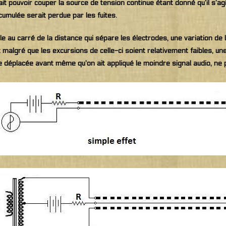
ait pouvoir couper la source de tension continue étant donné qu’il s’a
ccumulée serait perdue par les fuites.
e au carré de la distance qui sépare les électrodes, une variation de 
malgré que les excursions de celle-ci soient relativement faibles, une
 déplacée avant même qu’on ait appliqué le moindre signal audio, ne