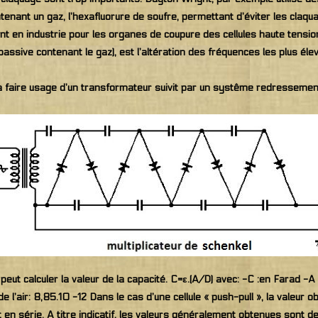
enant un gaz, l’hexafluorure de soufre, permettant d’éviter les claqua
ment en industrie pour les organes de coupure des cellules haute tensi
assive contenant le gaz), est l’altération des fréquences les plus élev
ra faire usage d’un transformateur suivit par un systême redressement/
 peut calculer la valeur de la capacité. C=ε.(A/D) avec: -C :en Farad 
 l’air: 8,85.10 -12 Dans le cas d’une cellule « push-pull », la valeur 
n série. A titre indicatif, les valeurs généralement obtenues sont d