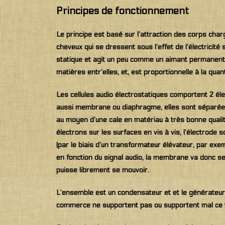
Principes de fonctionnement
Le principe est basé sur l’attraction des corps charg
cheveux qui se dressent sous l’effet de l’électricit
statique et agit un peu comme un aimant permanent a
matières entr’elles, et, est proportionnelle à la quan
Les cellules audio électrostatiques comportent 2 élec
aussi membrane ou diaphragme, elles sont séparées 
au moyen d’une cale en matériau à très bonne qualité
électrons sur les surfaces en vis à vis, l’électrode s
(par le biais d’un transformateur élévateur, par exem
en fonction du signal audio, la membrane va donc se 
puisse librement se mouvoir.
L’ensemble est un condensateur et et le générateur d
commerce ne supportent pas ou supportent mal ce type