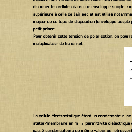
disposer les cellules dans une enveloppe souple cont
supérieure à celle de l’air sec et est utilisé notam
majeur de ce type de disposition (enveloppe souple p
petit prince).
Pour obtenir cette tension de polarisation, on pour
multiplicateur de Schenkel.
La cellule électrostatique étant un condensateur, on
stator/membrane en m -ε :permittivité diélectrique de
cas, 2 condensateurs de même valeur se retrouvent e