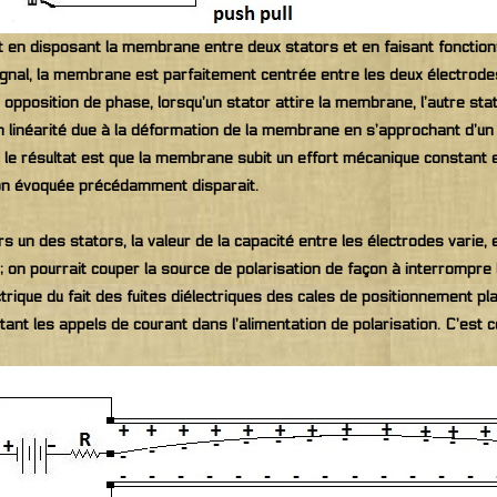
en disposant la membrane entre deux stators et en faisant fonctionn
nal, la membrane est parfaitement centrée entre les deux électrodes
opposition de phase, lorsqu’un stator attire la membrane, l’autre stat
on linéarité due à la déformation de la membrane en s’approchant d’un 
; le résultat est que la membrane subit un effort mécanique constant e
ion évoquée précédamment disparait.
s un des stators, la valeur de la capacité entre les électrodes varie, 
é; on pourrait couper la source de polarisation de façon à interrompre
ique du fait des fuites diélectriques des cales de positionnement pla
mitant les appels de courant dans l’alimentation de polarisation. C’es