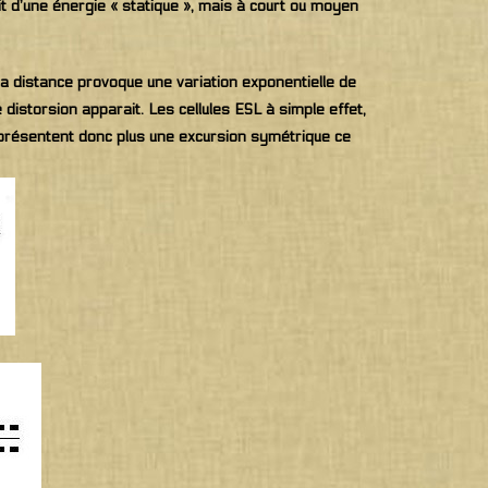
git d’une énergie « statique », mais à court ou moyen
la distance provoque une variation exponentielle de
 distorsion apparait. Les cellules ESL à simple effet,
 présentent donc plus une excursion symétrique ce