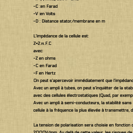
-C :en Farad
-V :en Volts
-D : Distance stator/membrane en m
L’impédance de la cellule est:
Z=2.π.F.C
avec:
-Z en ohms
-C en Farad
-F en Hertz
On peut s’apercevoir immédiatement que l’impédance
Avec un ampli à tubes, on peut s’inquiéter de la stabi
avec des cellules électrostatiques (Quad, par exempl
Avec un ampli à semi-conducteurs, la stabilité sans 
cellule à la fréquence la plus élevée à transmettre, 
La tension de polarisation sera choisie en fonction 
2000V/mm. Au delà de cette valeur, les risques de c