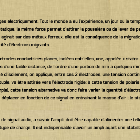
és électriquement. Tout le monde a eu l’expérience, un jour ou le temps
é statique, la même force permet d’attirer la poussière ou de lever de 
girait sur des métaux ferreux, elle est la conséquence de la migrati
tité d’électrons migrants.
trodes conductrices planes, isolées entr’elles, une, appelée « stator »
d’une faible distance, de l’ordre d’une portion de mm a quelques mm,
 d’isolement, on applique, entre ces 2 électrodes, une tension contin
ouple, va être attirée vers l’électrode rigide; à cette tension de polari
ple), cette tension alternative va donc faire varier la quantité d’élect
déplacer en fonction de ce signal en entrainant la masse d’air ; le st
e signal audio, a savoir l’ampli, doit être capable d’alimenter une te
 de charge. Il est indispensable d’avoir un ampli ayant une stabilité